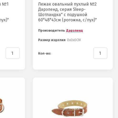
й №1
Лежак овальный пухлый №2
Дарэленд, серия Sleep-
Шотландка" с подушкой
пух)"
60*48*43см (рогожка, с/пух)"
Производитель
Дарэленд
Размер изделия
0х0х0СМ
Кол-во: