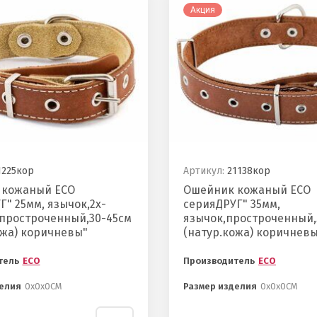
Акция
225кор
Артикул:
21138кор
 кожаный ECO
Ошейник кожаный ECO
Г" 25мм, язычок,2х-
серияДРУГ" 35мм,
простроченный,30-45см
язычок,простроченный,
ожа) коричневы"
(натур.кожа) коричнев
тель
ECO
Производитель
ECO
елия
0х0х0СМ
Размер изделия
0х0х0СМ