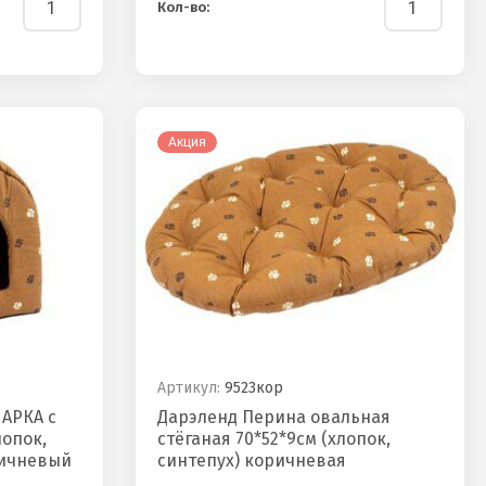
Кол-во:
Акция
Артикул:
9523кор
 АРКА с
Дарэленд Перина овальная
лопок,
стёганая 70*52*9см (хлопок,
ричневый
синтепух) коричневая