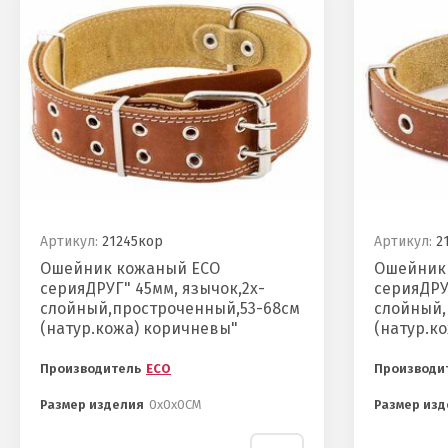
Артикул:
21245кор
Артикул:
21
Ошейник кожаный ECO
Ошейник
серияДРУГ" 45мм, язычок,2х-
серияДРУ
слойный,простроченный,53-68см
слойный,
(натур.кожа) коричневы"
(натур.к
Производитель
ECO
Производи
Размер изделия
0х0х0СМ
Размер изд