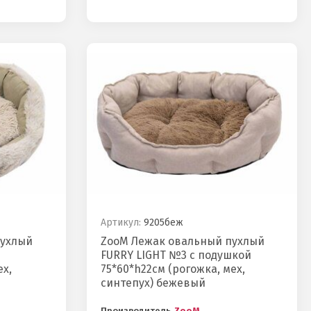
Артикул:
9205беж
пухлый
ZooM Лежак овальный пухлый
FURRY LIGHT №3 с подушкой
ех,
75*60*h22см (рогожка, мех,
синтепух) бежевый
Производитель
ZooM