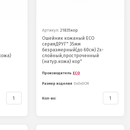
Артикул:
21835кор
Ошейник кожаный ECO
серияДРУГ" 35мм
безразмерный(до 60см) 2х-
кожа)
слойный,простроченный
(натур.кожа) кор"
Производитель
ECO
Размер изделия
0х0х0СМ
Кол-во: