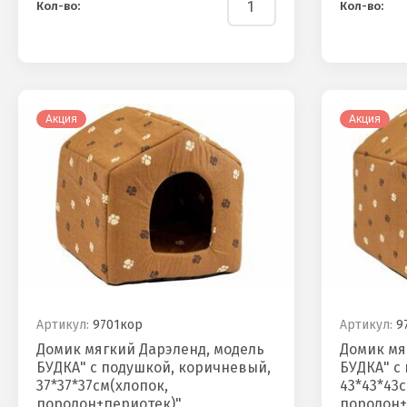
Кол-во:
Кол-во:
Акция
Акция
Артикул:
9701кор
Артикул:
9
Домик мягкий Дарэленд, модель
Домик мя
БУДКА" с подушкой, коричневый,
БУДКА" с
37*37*37см(хлопок,
43*43*43с
поролон+периотек)"
поролон+