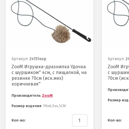
Артикул:
24151кор
Артикул:
24
ZooM Игрушка-дразнилка Удочка
ZooM Игр
с шуршиком" 4см, с пищалкой, на
с шуршик
резинке 70см (иск.мех)
70см (иск
коричневая"
Производи
Производитель
ZooM
Размер изд
Размер изделия
116х6,5х4,5СМ
Кол-во:
Кол-во: