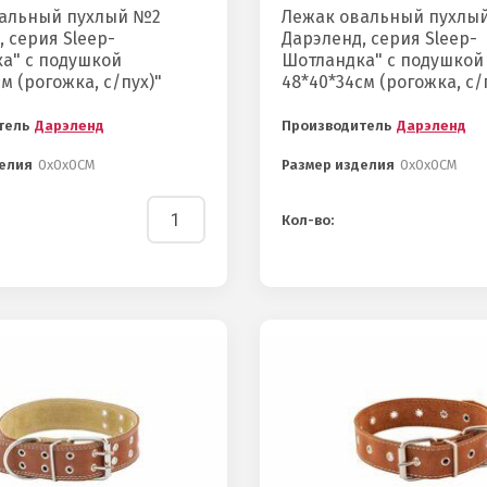
альный пухлый №2
Лежак овальный пухлы
 серия Sleep-
Дарэленд, серия Sleep-
а" с подушкой
Шотландка" с подушкой
м (рогожка, с/пух)"
48*40*34см (рогожка, с/
тель
Дарэленд
Производитель
Дарэленд
елия
0х0х0СМ
Размер изделия
0х0х0СМ
Кол-во: