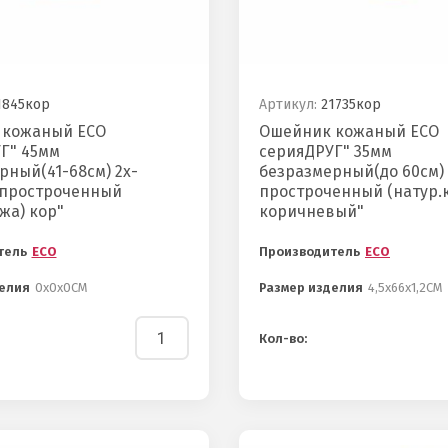
845кор
Артикул:
21735кор
 кожаный ECO
Ошейник кожаный ECO
Г" 45мм
серияДРУГ" 35мм
рный(41-68см) 2х-
безразмерный(до 60см)
,простроченный
простроченный (натур.
жа) кор"
коричневый"
тель
ECO
Производитель
ECO
елия
0х0х0СМ
Размер изделия
4,5х66х1,2СМ
Кол-во: