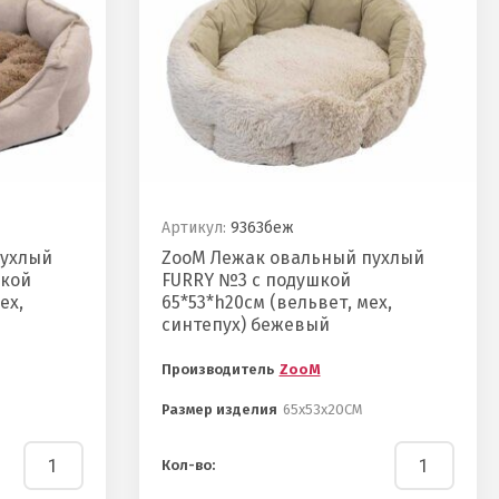
Артикул:
9363беж
пухлый
ZooM Лежак овальный пухлый
шкой
FURRY №3 с подушкой
ех,
65*53*h20см (вельвет, мех,
синтепух) бежевый
Производитель
ZooM
Размер изделия
65х53х20СМ
Кол-во: