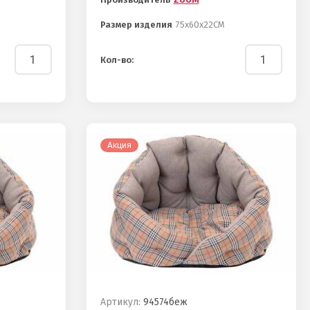
Размер изделия
75х60х22СМ
Кол-во:
Акция
Артикул:
94574беж