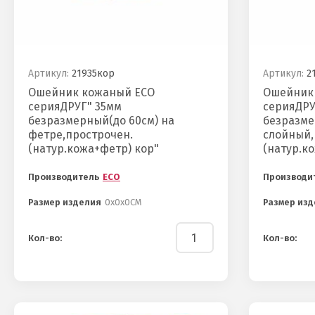
Артикул:
21935кор
Артикул:
21
Ошейник кожаный ECO
Ошейник
серияДРУГ" 35мм
серияДРУ
безразмерный(до 60см) на
безразме
фетре,прострочен.
слойный
(натур.кожа+фетр) кор"
(натур.ко
Производитель
ECO
Производи
Размер изделия
0х0х0СМ
Размер изд
Кол-во:
Кол-во: