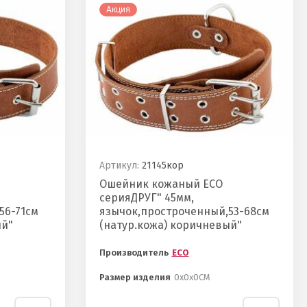
Акция
Артикул:
21145кор
Ошейник кожаный ECO
серияДРУГ" 45мм,
56-71см
язычок,простроченный,53-68см
ый"
(натур.кожа) коричневый"
Производитель
ECO
Размер изделия
0х0х0СМ