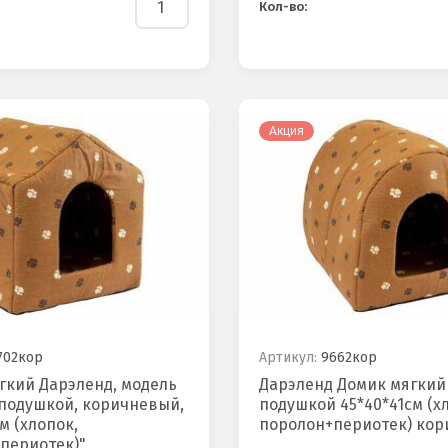
Кол-во:
Акция
702кор
Артикул:
9662кор
гкий Дарэленд, модель
Дарэленд Домик мягкий
 подушкой, коричневый,
подушкой 45*40*41см (х
м (хлопок,
поролон+периотек) ко
периотек)"