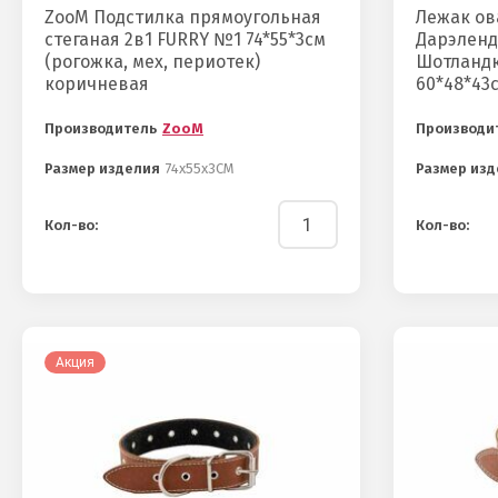
ZooM Подстилка прямоугольная
Лежак ов
стеганая 2в1 FURRY №1 74*55*3см
Дарэленд,
(рогожка, мех, периотек)
Шотландк
коричневая
60*48*43с
Производитель
ZooM
Производи
Размер изделия
74х55х3СМ
Размер изд
Кол-во:
Кол-во:
Акция