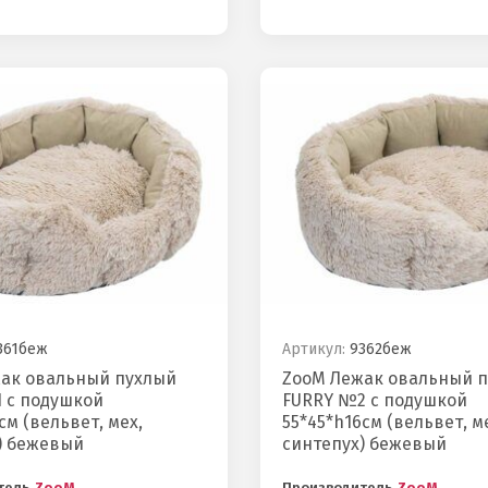
361беж
Артикул:
9362беж
ак овальный пухлый
ZooM Лежак овальный 
 с подушкой
FURRY №2 с подушкой
см (вельвет, мех,
55*45*h16см (вельвет, м
) бежевый
синтепух) бежевый
тель
ZooM
Производитель
ZooM