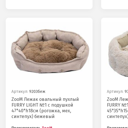
Артикул:
9203беж
Артикул:
9
ZooM Лежак овальный пухлый
ZooM Леж
FURRY LIGHT №1 с подушкой
FURRY №1
47*40*h18см (рогожка, мех,
45*35*h15
синтепух) бежевый
синтепух
Производитель
ZooM
Производи