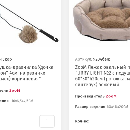
15кор
Артикул:
9204беж
ушка-дразнилка Удочка
ZooM Лежак овальный 
ом" 4см, на резинке
FURRY LIGHT №2 с поду
.мех) коричневая"
60*50*h20см (рогожка, м
синтепух) бежевый
тель
ZooM
Производитель
ZooM
елия
116х6,5х4,5СМ
Размер изделия
60х48х20СМ
Кол-во: