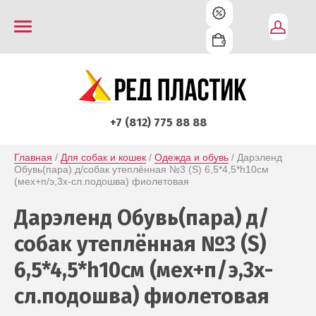
+7 (812) 775 88 88
Главная
 / 
Для собак и кошек
 / 
Одежда и обувь
 / Дарэленд 
Обувь(пара) д/собак утеплённая №3 (S) 6,5*4,5*h10см 
(мех+п/э,3х-сл.подошва) фиолетовая
Дарэленд Обувь(пара) д/
собак утеплённая №3 (S)
6,5*4,5*h10см (мех+п/э,3х-
сл.подошва) фиолетовая