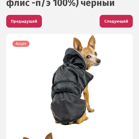
флис -п/э 100%) чёрный
Предыдущий
Следующий
Акция