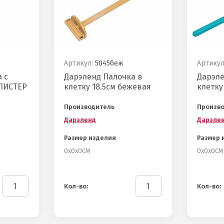
Артикул:
5045беж
Артикул
 с
Дарэленд Палочка в
Дарэле
ЛИСТЕР
клетку 18.5см бежевая
клетку
Производитель
Произв
Дарэленд
Дарэле
Размер изделия
Размер 
0х0х0СМ
0х0х0СМ
Кол-во:
Кол-во: