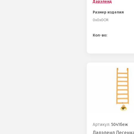
Дарэленд
Размер изделия
0х0х0СМ
Кол-во:
Артикул:
5041беж
Дарэленд Лесенка