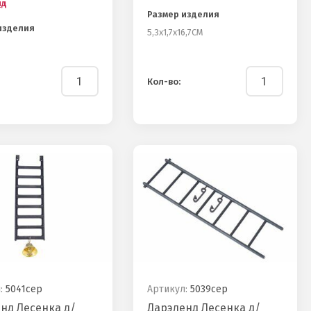
нд
Размер изделия
изделия
5,3х1,7х16,7СМ
Кол-во:
:
5041сер
Артикул:
5039сер
нд Лесенка д/
Дарэленд Лесенка д/