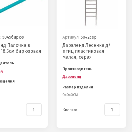
:
5045бирюз
Артикул:
5042сер
нд Палочка в
Дарэленд Лесенка д/
 18.5см бирюзовая
птиц пластиковая
малая, серая
одитель
Производитель
нд
Дарэленд
изделия
Размер изделия
0х0х0СМ
Кол-во: