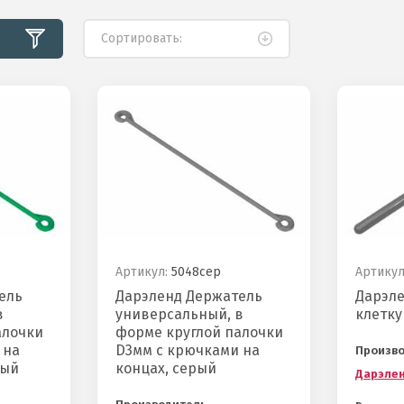
Сортировать:
Артикул:
5048сер
Артикул
ель
Дарэленд Держатель
Дарэле
в
универсальный, в
клетку
алочки
форме круглой палочки
 на
D3мм с крючками на
Произв
ный
концах, серый
Дарэле