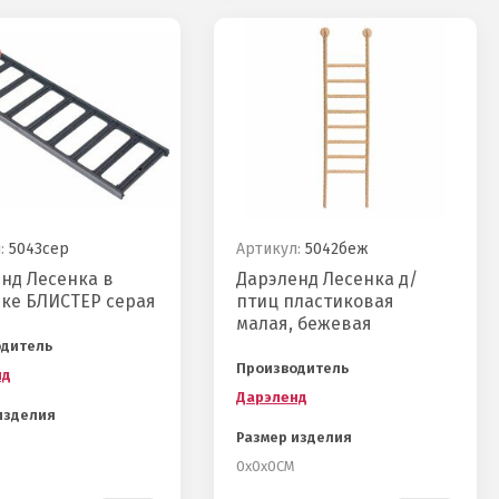
:
5043сер
Артикул:
5042беж
нд Лесенка в
Дарэленд Лесенка д/
ке БЛИСТЕР серая
птиц пластиковая
малая, бежевая
одитель
Производитель
нд
Дарэленд
изделия
Размер изделия
0х0х0СМ