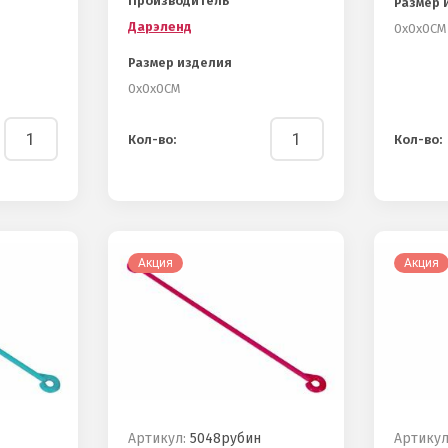
Производитель
Размер 
Дарэленд
0х0х0СМ
Размер изделия
0х0х0СМ
Кол-во:
Кол-во:
Акция
Акция
Артикул:
5048рубин
Артикул