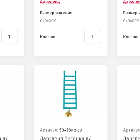
Дарэленд
Дарэле
Размер изделия
Размер 
0х0х0СМ
0х0х0СМ
Кол-во:
Кол-во:
Артикул:
5041бирюз
Артикул
 д/
Дарэленд Лесенка д/
Дарэле