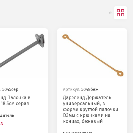
:
5045сер
Артикул:
5048беж
нд Палочка в
Дарэленд Держатель
 18.5см серая
универсальный, в
форме круглой палочки
D3мм с крючками на
одитель
концах, бежевый
нд