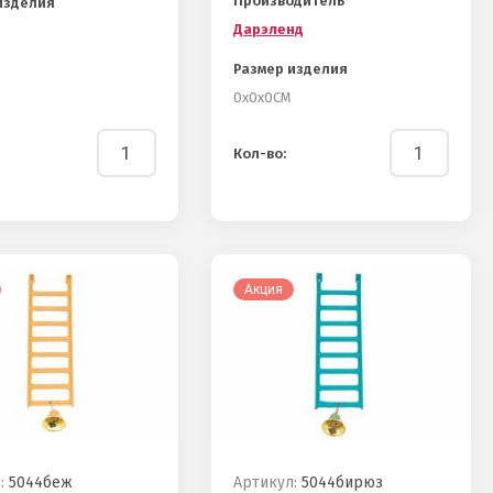
Производитель
изделия
Дарэленд
Размер изделия
0х0х0СМ
Кол-во:
Акция
:
5044беж
Артикул:
5044бирюз