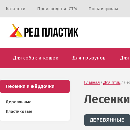
Каталоги
Производство СТМ
Поставщикам
Для собак и кошек
Для грызунов
Для
Главная
 / 
Для птиц
 / Л
Лесенки и жёрдочки
Лесенки
Деревянные
Пластиковые