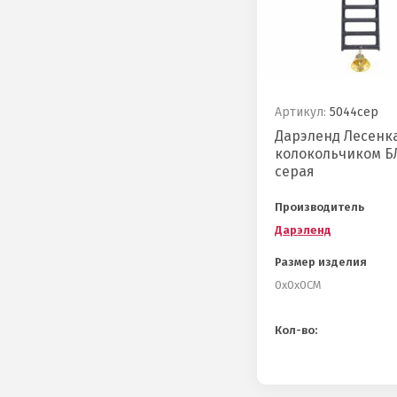
Артикул:
5044сер
Дарэленд Лесенка
колокольчиком Б
серая
Производитель
Дарэленд
Размер изделия
0х0х0СМ
Кол-во: