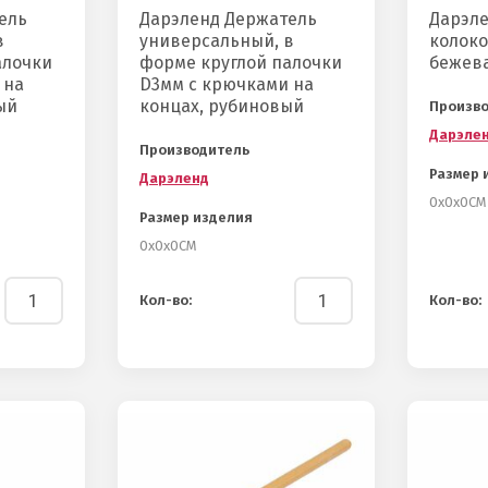
ель
Дарэленд Держатель
Дарэле
в
универсальный, в
колок
алочки
форме круглой палочки
бежев
 на
D3мм с крючками на
ый
концах, рубиновый
Произв
Дарэле
Производитель
Размер 
Дарэленд
0х0х0СМ
Размер изделия
0х0х0СМ
Кол-во:
Кол-во: