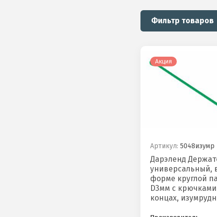
Фильтр товаров
Акция
Артикул:
5048изумр
Дарэленд Держат
универсальный, 
форме круглой п
D3мм с крючками
концах, изумруд