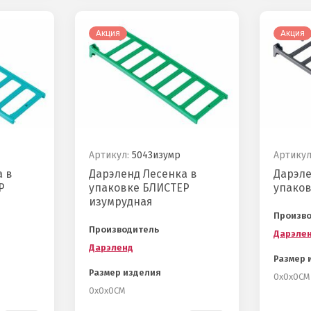
Акция
Акция
Артикул:
5043изумр
Артикул
а в
Дарэленд Лесенка в
Дарэле
Р
упаковке БЛИСТЕР
упаков
изумрудная
Произв
Производитель
Дарэле
Дарэленд
Размер 
Размер изделия
0х0х0СМ
0х0х0СМ