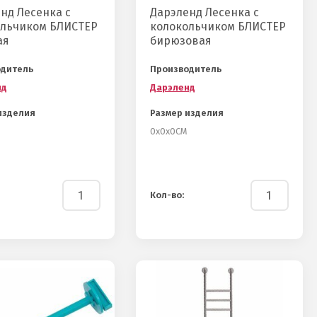
нд Лесенка с
Дарэленд Лесенка с
ольчиком БЛИСТЕР
колокольчиком БЛИСТЕР
ая
бирюзовая
одитель
Производитель
нд
Дарэленд
изделия
Размер изделия
0х0х0СМ
Кол-во: