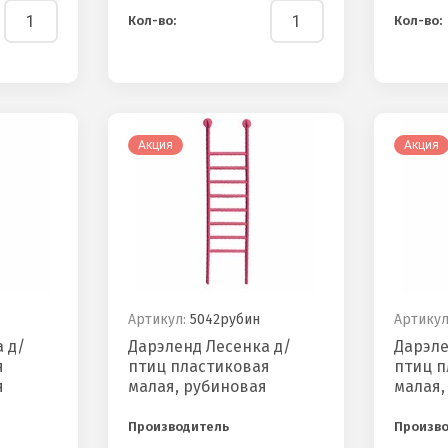
Кол-во:
Кол-во:
Акция
Акция
Артикул:
5042рубин
Артикул
 д/
Дарэленд Лесенка д/
Дарэле
я
птиц пластиковая
птиц п
я
малая, рубиновая
малая,
Производитель
Произв