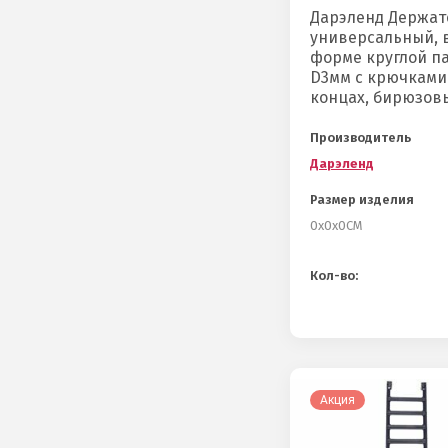
Дарэленд Держат
универсальный, 
форме круглой п
D3мм с крючками
концах, бирюзов
Производитель
Дарэленд
Размер изделия
0х0х0СМ
Кол-во:
Акция