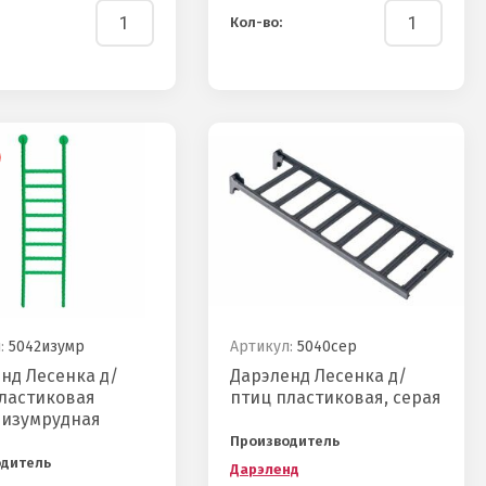
Кол-во:
:
5042изумр
Артикул:
5040сер
нд Лесенка д/
Дарэленд Лесенка д/
ластиковая
птиц пластиковая, серая
 изумрудная
Производитель
одитель
Дарэленд